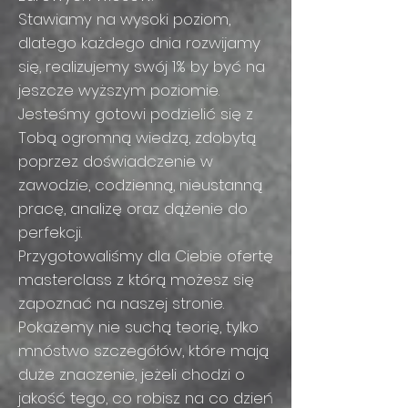
Stawiamy na wysoki poziom,
dlatego każdego dnia rozwijamy
się, realizujemy swój 1% by być na
jeszcze wyższym poziomie.
Jesteśmy gotowi podzielić się z
Tobą ogromną wiedzą, zdobytą
poprzez doświadczenie w
zawodzie, codzienną, nieustanną
pracę, analizę oraz dążenie do
perfekcji.
Przygotowaliśmy dla Ciebie ofertę
masterclass z którą możesz się
zapoznać na naszej stronie.
Pokażemy nie suchą teorię, tylko
mnóstwo szczegółów, które mają
duże znaczenie, jeżeli chodzi o
jakość tego, co robisz na co dzień