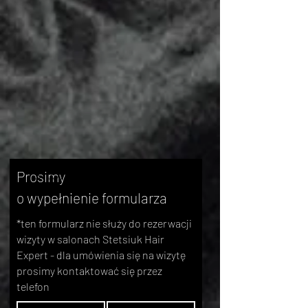
skontaktuj się z nami
Prosimy
o wypełnienie formularza
*ten formularz nie służy do rezerwacji
wizyty w salonach Stetsiuk Hair
Expert - dla umówienia się na wizytę
prosimy kontaktować się przez
telefon