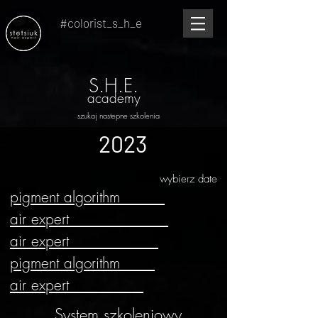
#colorist_s_h_e
S.H.E.
academy
szukaj nastepne szkolenia
2023
wybierz date
pigment algorithm
air expert
air expert
pigment algorithm
air expert
System szkoleniowy