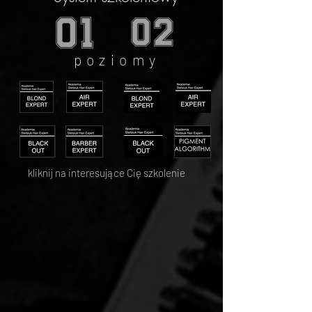
poziomy
kliknij na interesujące Cię szkolenie