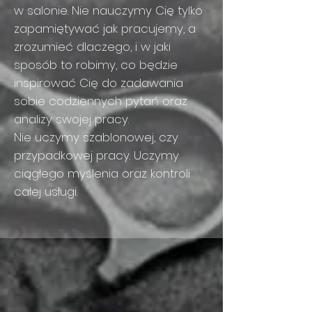
w salonie. Nie nauczymy Cię tylko
zapamiętywać jak pracujemy, a
zrozumieć dlaczego, i w jaki
sposób to robimy, co będzie
inspirować Cię do zadawania
sobie codziennych pytań oraz
analizy swojej pracy.
Nie uczymy szablonowej, czy
przypadkowej pracy. Uczymy
ciągłego myślenia oraz kontroli
całej usługi.