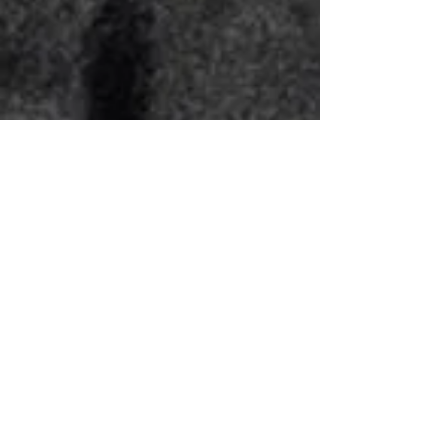
Wszelkie prawa zastrzeżone
#stetsiuk_hair_expert © 2020