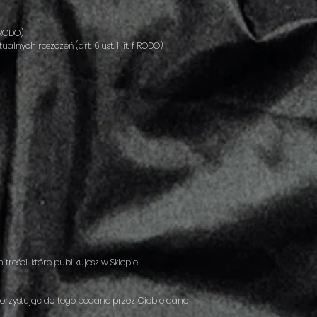
 RODO)
ych roszczeń (art. 6 ust. 1 lit. f RODO)
reści, które publikujesz w Sklepie.
orzystując do tego podane przez Ciebie dane