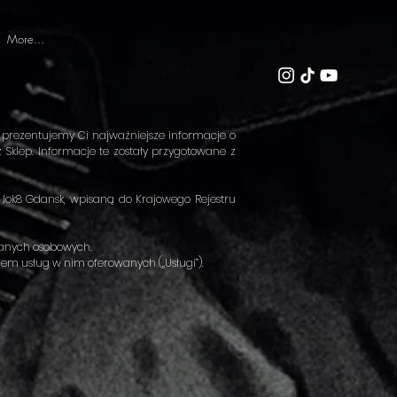
More...
o
j prezentujemy Ci najważniejsze informacje o
Sklep. Informacje te zostały przygotowane z
lok8 Gdansk, wpisaną do Krajowego Rejestru
 danych osobowych.
em usług w nim oferowanych („Usługi”).