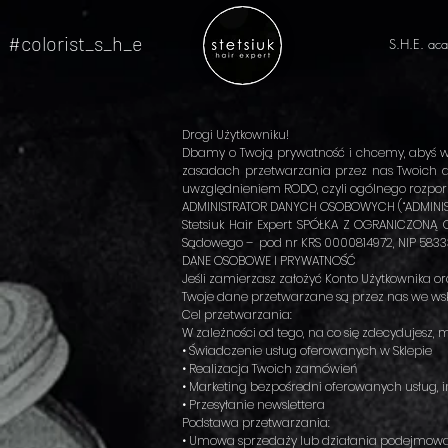
#colorist_s_h_e
S.H.E. ac
Drogi Użytkowniku!
Dbamy o Twoją prywatność i chcemy, abyś w c
zasadach przetwarzania przez nas Twoich da
uwzględnieniem RODO, czyli ogólnego rozpor
ADMINISTRATOR DANYCH OSOBOWYCH (“ADMINIS
Stetsiuk Hair Expert SPÓŁKA Z OGRANICZONĄ
Sądowego – pod nr KRS 0000814972, NIP 5833
DANE OSOBOWE I PRYWATNOŚĆ
Jeśli zamierzasz założyć Konto Użytkownika 
Twoje dane przetwarzane są przez nas we wsk
Cel przetwarzania:
W zależności od tego, na co się zdecydujesz, m
• Świadczenie usług oferowanych w Sklepie
• Realizacja Twoich zamówień
• Marketing bezpośredni oferowanych usług, i
• Przesyłanie newslettera
Podstawa przetwarzania:
• Umowa sprzedaży lub działania podejmowane n