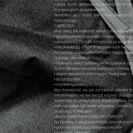
• jeżeli dane osobowe są przetwarzane na 
marketingiem bezpośrednim
Skontaktuj się z nami, jeśli chcesz skorzy
nadzorczego.
CIASTECZKA
Nasz Sklep, jak większość witryn internetowych, k
• są zapisywane w pamięci Twojego urządzenia
• umożliwiają Ci, m.in., korzystanie ze wszystki
• nie powodują zmian w ustawieniach Twoje
Korzystając z odpowiednich opcji Twojej przeg
• usunąć pliki cookies
• blokować wykorzystanie plików cookies w przy
W tym Sklepie ciasteczka wykorzystywane są w
• zapamiętywania informacji o Twojej sesji
• statystycznym
• marketingowym
Aby dowiedzieć się jak zarządzać plikami co
informacjami na ten temat możesz zapoznać 
zależności od przeglądarki, której używasz: Fir
Jeśli nie wyłączysz wykorzystywania plików c
znajdziesz w Wikipedii.
USŁUGI ZEWNĘTRZNE / ODBIORCY DANYCH
Korzystamy z usług podmiotów zewnętrznych, 
• podmiot realizujący dostawę towarów
• dostawca płatności