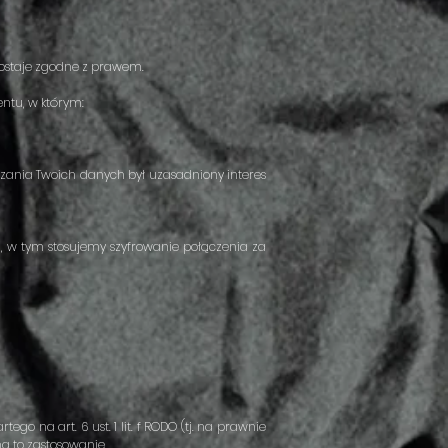
zostaje zgodne z prawem.
ntu, w którym:
zania Twoich danych był uzasadniony interes
, w tym stosujemy szyfrowanie połączenia za
 na art. 6 ust. 1 lit. f RODO (tj. na prawnie
a to zastosowanie,