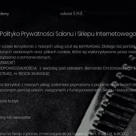
ademy
colorist S.H.E.
Polityka Prywatności Salonu i Sklepu Internetoweg
zasie korzystania z naszych usług czuł się komfortowo. Dlatego też poniże
nych osobowych oraz plikach cookies, które są wykorzystywane przez nasz 
ządzenia o ochronie danych.
TRATOR”)
 ODPOWIEDZIALNOŚCIĄ z siedzibą pod adresem Bernarda Chrzanowskiego 11 
378452, nr REGON 384910842
oraz korzystać z naszych usług, zostaniesz poproszony o podanie nam Twoich
azanych poniżej celach, związanych z funkcjonowaniem Sklepu i świadczeni
oże to być:
nny niż newsletter
a Twoje żądanie, zmierzające do jej zawarcia (art. 6 ust. 1 lit. b RODO)