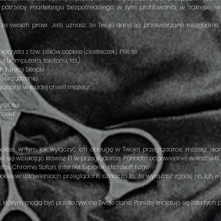
potrzeby marketingu bezpośredniego, w tym profilowania, w zakresie, w
stać ze swoich praw. Jeśli uznasz, że Twoje dane są przetwarzane niezgodn
orzysta z tzw. plików cookies (ciasteczek). Pliki te:
 (komputera, telefonu, itd.)
ch funkcji Sklepu
go urządzenia
lądarki, w każdej chwili możesz:
szłości
 celu:
okies, w tym jak wyłączyć ich obsługę w Twojej przeglądarce, możesz skor
się wciskając klawisz F1 w przeglądarce. Ponadto odpowiednie wskazówki
efox, Chrome, Safari, Internet Explorer, Microsoft Edge
ookies w ustawieniach przeglądarki, oznacza to, że wyrażasz zgodę na ich wy
którym mogą być przekazywane Twoje dane. Poniżej znajduje się lista tych