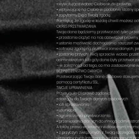
• wywołujące wobec Ciebie skutki prawne,
• wpływające na Ciebie w podobnie istotny sp
• zapytamy Cię o Twoją zgodę.
Pamiętaj, że zgodę w każdej chwili możesz 
OKRES PRZETWARZANIA
Twoje dane będziemy przetwarzać tylko prze
• przestanie ciążyć na nas obowiązek prawn
• ustanie możliwość dochodzenia roszczeń z
• cofniesz zgodę na przetwarzanie danych, jeś
• zostanie przyjęty Twój sprzeciw wobec pr
administratora lub gdy dane były przetwarza
– w zależności od tego, co ma zastosowanie 
BEZPIECZEŃSTWO DANYCH
Przetwarzając Twoje dane osobowe stosujemy
pomocą certyfikatu SSL.
TWOJE UPRAWNIENIA
Przysługuje Ci prawo żądania:
• dostępu do Twoich danych osobowych
• ich sprostowania
• usunięcia
• ograniczenia przetwarzania
• przeniesienia danych do innego administra
A także prawo wniesienia w dowolnym mome
• z przyczyn związanych z Twoją szczególną s
uzasadnionych interesach realizowanych przez