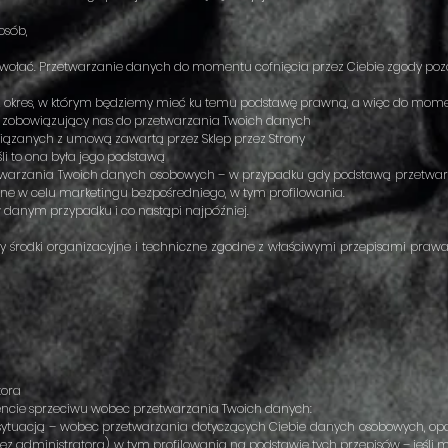
osób,
odwołać. Przetwarzanie danych do momentu cofnięcia przez Ciebie zgody po
z okres, w którym będziemy mieć ku temu podstawę prawną, a więc do mome
y, zobowiązujący nas do przetwarzania Twoich danych
wiązanych z umową zawartą przez Sklep przez Strony
li to ona była jego podstawą
zetwarzania Twoich danych osobowych – w przypadku gdy podstawą przetwar
ne w celu marketingu bezpośredniego, w tym profilowania.
w danym przypadku i co nastąpi najpóźniej.
 środki organizacyjne i techniczne zgodne z właściwymi przepisami prawa
tora
ncie sprzeciwu wobec przetwarzania Twoich danych:
ytuacją – wobec przetwarzania dotyczących Ciebie danych osobowych, opartego
 administratora), w tym profilowania na podstawie tych przepisów – jeśli m