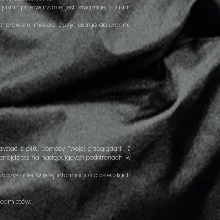
 jakim przetwarzanie jest związane z takim
ie z prawem, możesz złożyć skargę do organu
zystać z pliku pomocy Twojej przeglądarki. Z
 znajdziesz na następujących podstronach, w
korzystanie. Więcej informacji o ciasteczkach
 podmiotów: