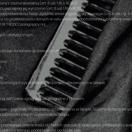
y z rachunkowością (art. 6 ust. 1 lit. c RODO)
jesz się na jej wyrażenie (art. 6 ust. 1 lit. a RODO)
ejmowane na Twoje żądanie, zmierzające do jej zawarcia (art. 6 ust. 1 lit. b
y na przetwarzaniu danych w celu ustalenia, dochodzenia lub obrony ewentualn
1 lit. f RODO) polegający na:
ch i statystycznych
może być konieczne do zawarcia umowy.
ane:
e
ie
 promocjach czy ofertach specjalnych, oferowanych w Sklepie
 przez Ciebie zgody pozostaje zgodne z prawem.
epie – jego treść może zostać opublikowana w Sklepie. To samo dotyczy innych t
widoczna dla innych użytkowników Sklepu.
owywać pewne treści do Twoich potrzeb, tj. dokonywać profilowania, wyk
podstawie którego podejmowane będą decyzje: