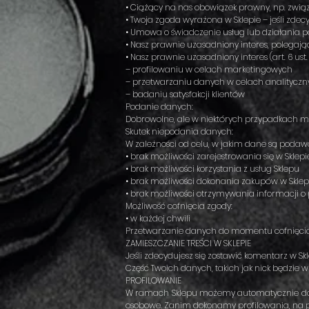
• Ciążący na nas obowiązek prawny, np. związan
• Twoja zgoda wyrażona w Sklepie – jeśli zdecydu
• Umowa o świadczenie usług lub działania pod
• Nasz prawnie uzasadniony interes, polegając
• Nasz prawnie uzasadniony interes (art. 6 ust. 
– profilowaniu w celach marketingowych
– przetwarzaniu danych w celach analityczny
– badaniu satysfakcji klientów
Podanie danych:
Dobrowolne, ale w niektórych przypadkach 
Skutek niepodania danych:
W zależności od celu, w jakim dane są podaw
• brak możliwości zarejestrowania się w Sklepi
• brak możliwości korzystania z usług Sklepu
• brak możliwości dokonania zakupów w Sklep
• brak możliwości otrzymywania informacji o
Możliwość cofnięcia zgody:
• w każdej chwili
Przetwarzanie danych do momentu cofnięcia
ZAMIESZCZANIE TREŚCI W SKLEPIE
Jeśli zdecydujesz się zostawić komentarz w Skl
Część Twoich danych, takich jak nick będzie 
PROFILOWANIE
W ramach Sklepu możemy automatycznie dopas
osobowe. Zanim dokonamy profilowania, na 